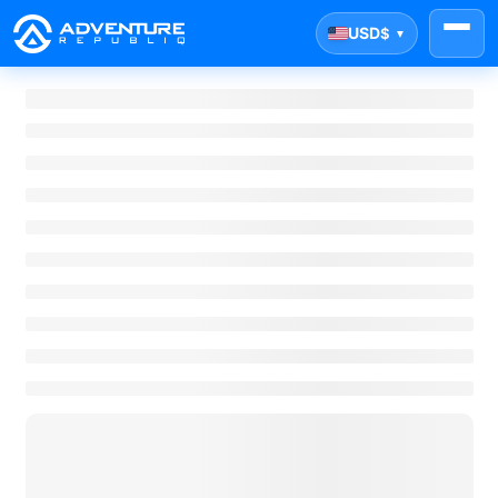
USD
$
▼